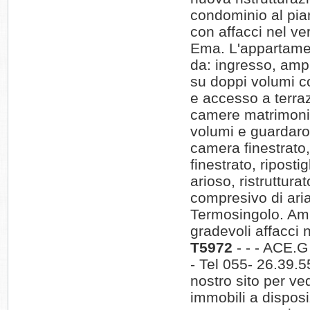
condominio al pia
con affacci nel ve
Ema. L'appartame
da: ingresso, amp
su doppi volumi c
e accesso a terra
camere matrimonia
volumi e guardaro
camera finestrat
finestrato, riposti
arioso, ristruttur
compresivo di ari
Termosingolo. Am
gradevoli affacci 
T5972
- - - ACE.
- Tel 055- 26.39.55
nostro sito per ve
immobili a disposi