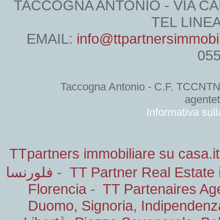
TACCOGNA ANTONIO - VIA CARDU
TEL LINEA 
EMAIL:
info@ttpartnersimmobi
05
Taccogna Antonio - C.F. TCCNT
agente
Informativa sul
TTpartners immobiliare su casa.it
فلورنسا
-
TT Partner Real Estate 
Florencia
-
TT Partenaires Ag
Duomo, Signoria, Indipendenz