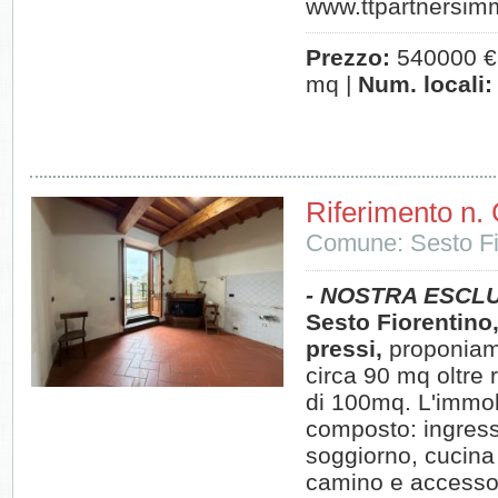
www.ttpartnersimm
Prezzo:
540000 €
mq |
Num. locali:
Riferimento n.
Comune: Sesto Fi
- NOSTRA ESCLU
Sesto Fiorentino,
pressi,
proponiamo
circa 90 mq oltre 
di 100mq. L'immob
composto: ingress
soggiorno, cucina
camino e accesso