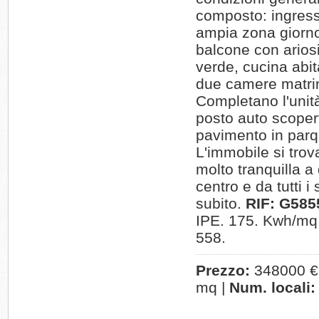
composto: ingress
ampia zona giorn
balcone con ariosi
verde, cucina abita
due camere matrim
Completano l'unità
posto auto scoper
pavimento in parq
L'immobile si trov
molto tranquilla a
centro e da tutti i
subito.
RIF: G585
IPE. 175. Kwh/mq 
558.
Prezzo:
348000 €
mq |
Num. locali: