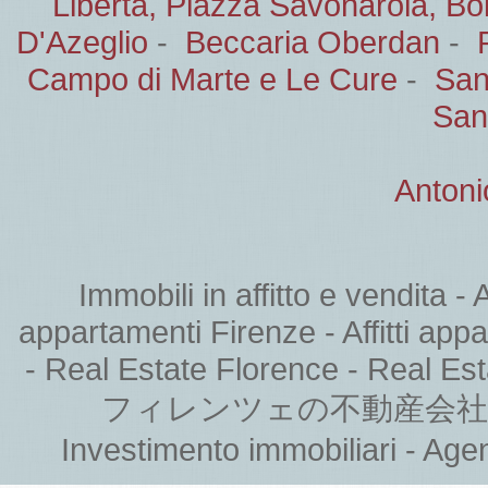
Libertà, Piazza Savonarola, B
D'Azeglio
-
Beccaria Oberdan
-
Campo di Marte e Le Cure
-
San
San
Antoni
Immobili in affitto e vendita -
appartamenti Firenze - Affitti appar
- Real Estate Florence - Real Est
フィレンツェの不動産会社 - Нед
Investimento immobiliari - Age