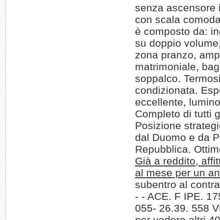
senza ascensore i
con scala comoda
è composto da: in
su doppio volume
zona pranzo, amp
matrimoniale, bag
soppalco. Termosi
condizionata. Esp
eccellente, lumin
Completo di tutti g
Posizione strateg
dal Duomo e da P
Repubblica. Ottim
Già a reddito, affi
al mese per un a
subentro al contra
- - ACE. F IPE. 1
055- 26.39. 558 Vis
per vedere altri 4