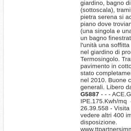
giardino, bagno di
(sottoscala), trami
pietra serena si a
piano dove trovi
(una singola e un
un bagno finestra
l'unità una soffitt
nel giardino di pro
Termosingolo. Trav
pavimento in cott
stato completament
nel 2010. Buone c
generali. Libero d
G5887
- - - ACE.G
IPE.175.Kwh/mq -
26.39.558 - Visita 
vedere altri 400 i
disposizione.
www.ttpartnersim