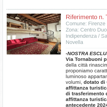
Riferimento n.
Comune: Firenze
Zona: Centro Duom
Indipendenza / S
Novella
-NOSTRA ESCLU
Via Tornabuoni p
della città rinasc
proponiamo caratt
luminoso apparta
volumi,
dotato di
affittanza turisti
di trasferimento d
affittanza turisti
antecedente 202