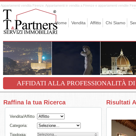
Appartamenti vendita Firenze. Appartamenti in vendita a Firenze e appartamenti vendite Firenze
l
Home
Vendita
Affitto
Chi Siamo
Ser
AFFIDATI ALLA PROFESSIONALITÀ DI
Raffina la tua Ricerca
Risultati
Vendita/Affitto
Categoria:
Tipologia:
Seleziona...