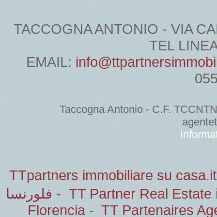
TACCOGNA ANTONIO - VIA CARDU
TEL LINEA 
EMAIL:
info@ttpartnersimmobi
05
Taccogna Antonio - C.F. TCCNT
agente
Informat
TTpartners immobiliare su casa.it
فلورنسا
-
TT Partner Real Estate 
Florencia
-
TT Partenaires Ag