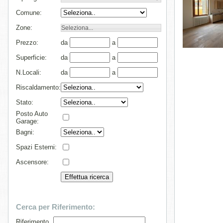
Comune:
Zone:
Seleziona...
Prezzo:
da
a
Superficie:
da
a
N.Locali:
da
a
Riscaldamento:
Stato:
Posto Auto
Garage:
Bagni:
Spazi Esterni:
Ascensore:
Cerca per Riferimento:
Riferimento