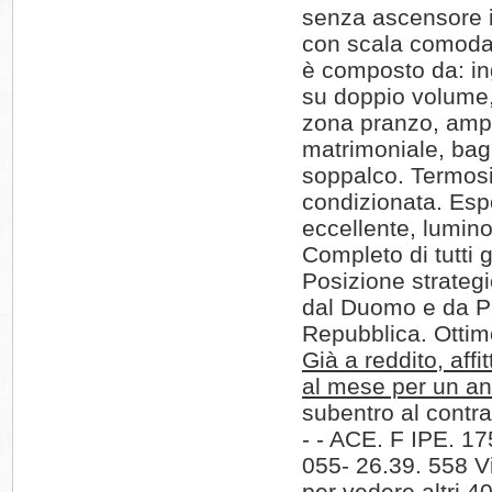
senza ascensore i
con scala comoda
è composto da: in
su doppio volume
zona pranzo, amp
matrimoniale, bag
soppalco. Termosi
condizionata. Esp
eccellente, lumin
Completo di tutti g
Posizione strateg
dal Duomo e da P
Repubblica. Ottim
Già a reddito, affi
al mese per un a
subentro al contra
- - ACE. F IPE. 1
055- 26.39. 558 Vis
per vedere altri 4