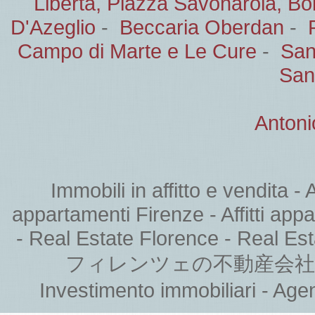
Libertà, Piazza Savonarola, B
D'Azeglio
-
Beccaria Oberdan
-
Campo di Marte e Le Cure
-
San
San
Antoni
Immobili in affitto e vendita -
appartamenti Firenze - Affitti appar
- Real Estate Florence - Real Est
フィレンツェの不動産会社 - Нед
Investimento immobiliari - Age