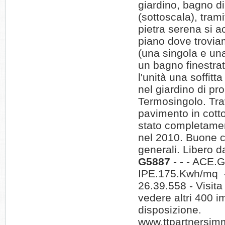
giardino, bagno di
(sottoscala), trami
pietra serena si a
piano dove trovi
(una singola e un
un bagno finestra
l'unità una soffitt
nel giardino di pro
Termosingolo. Trav
pavimento in cott
stato completament
nel 2010. Buone c
generali. Libero d
G5887
- - - ACE.G
IPE.175.Kwh/mq -
26.39.558 - Visita 
vedere altri 400 i
disposizione.
www.ttpartnersim