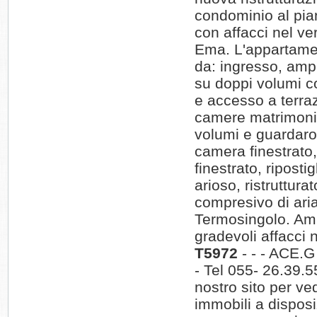
condominio al pia
con affacci nel ve
Ema. L'appartame
da: ingresso, amp
su doppi volumi c
e accesso a terra
camere matrimonia
volumi e guardaro
camera finestrat
finestrato, riposti
arioso, ristruttur
compresivo di ari
Termosingolo. Am
gradevoli affacci 
T5972
- - - ACE.
- Tel 055- 26.39.55
nostro sito per ve
immobili a disposi