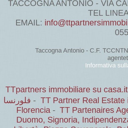
TACCOGNA ANTONIO - VIA CARDU
TEL LINEA 
EMAIL:
info@ttpartnersimmobi
05
Taccogna Antonio - C.F. TCCNT
agente
Informativa sul
TTpartners immobiliare su casa.it
فلورنسا
-
TT Partner Real Estate 
Florencia
-
TT Partenaires Ag
Duomo, Signoria, Indipendenz