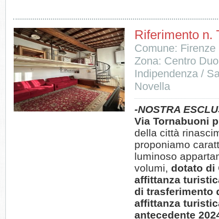
Riferimento n.
Comune: Firenze
Zona: Centro Duom
Indipendenza / S
Novella
-NOSTRA ESCLU
Via Tornabuoni p
della città rinasc
proponiamo caratt
luminoso apparta
volumi,
dotato di
affittanza turisti
di trasferimento d
affittanza turisti
antecedente 202