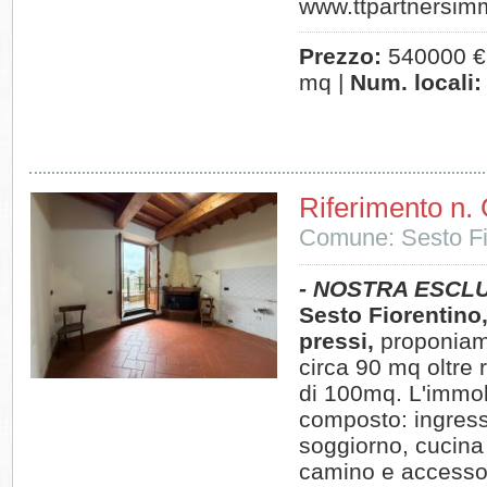
www.ttpartnersimm
Prezzo:
540000 €
mq |
Num. locali:
Riferimento n.
Comune: Sesto Fi
- NOSTRA ESCLU
Sesto Fiorentino,
pressi,
proponiamo
circa 90 mq oltre 
di 100mq. L'immob
composto: ingress
soggiorno, cucina
camino e accesso