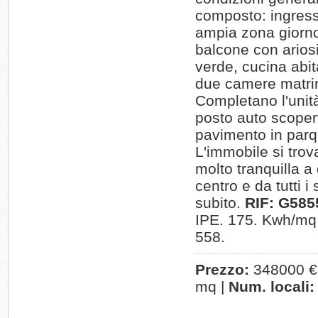
composto: ingress
ampia zona giorn
balcone con ariosi
verde, cucina abita
due camere matrim
Completano l'unità
posto auto scoper
pavimento in parq
L'immobile si trov
molto tranquilla a
centro e da tutti i
subito.
RIF: G585
IPE. 175. Kwh/mq 
558.
Prezzo:
348000 €
mq |
Num. locali: