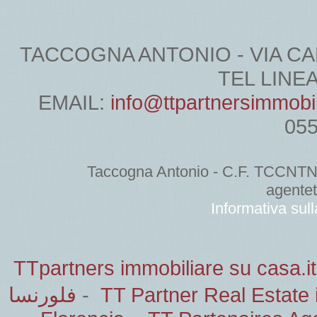
TACCOGNA ANTONIO - VIA CARDU
TEL LINEA 
EMAIL:
info@ttpartnersimmobi
05
Taccogna Antonio - C.F. TCCNT
agente
Informativa sul
TTpartners immobiliare su casa.it
فلورنسا
-
TT Partner Real Estate 