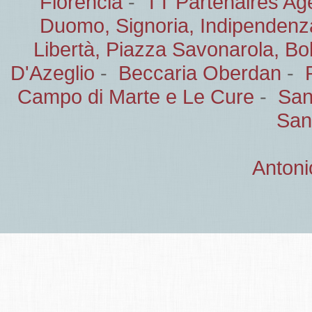
Florencia
-
TT Partenaires Ag
Duomo, Signoria, Indipendenz
Libertà, Piazza Savonarola, B
D'Azeglio
-
Beccaria Oberdan
-
Campo di Marte e Le Cure
-
San
San
Antoni