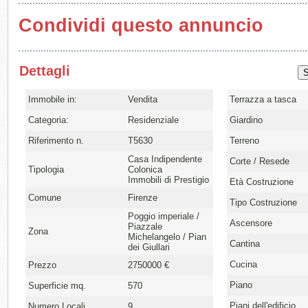
Condividi questo annuncio
Dettagli
Immobile in:
Vendita
Terrazza a tasca
Categoria:
Residenziale
Giardino
Riferimento n.
T5630
Terreno
Casa Indipendente
Corte / Resede
Tipologia
Colonica
Immobili di Prestigio
Età Costruzione
Comune
Firenze
Tipo Costruzione
Poggio imperiale /
Ascensore
Piazzale
Zona
Michelangelo / Pian
Cantina
dei Giullari
Cucina
Prezzo
2750000 €
Piano
Superficie mq.
570
Piani dell'edificio
Numero Locali
9