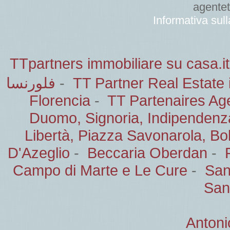
agente
Informativa sul
TTpartners immobiliare su casa.it
فلورنسا
-
TT Partner Real Estate 
Florencia
-
TT Partenaires Ag
Duomo, Signoria, Indipendenz
Libertà, Piazza Savonarola, B
D'Azeglio
-
Beccaria Oberdan
-
Campo di Marte e Le Cure
-
San
San
Antoni