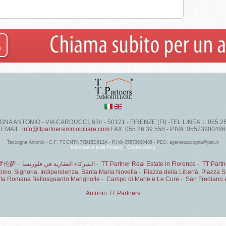
A ANTONIO - VIA CARDUCCI, 63/r - 50121 - FIRENZE (FI) -TEL LINEA 1: 055 2
EMAIL:
info@ttpartnersimmobiliare.com
FAX: 055 26 39 558 - P.IVA: 05573900486
Taccogna Antonio - C.F. TCCNTN77D15D612A - P.IVA 05573900486 - PEC: agentetaccogna@pec.it
Informativa sulla Privacy
-
Cookie policy
罗伦萨
-
الشركاء العقارية في فلورنسا
-
TT Partner Real Estate in Florence
-
TT Partn
mo, Signoria, Indipendenza, Santa Maria Novella
-
Piazza della Libertà, Piazza
ta Romana Bellosguardo Marignolle
-
Campo di Marte e Le Cure
-
San Frediano e
Antonio TT Partners