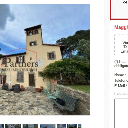
ce
Maggi
Via
Te
Ema
(*) I ca
obbligat
Nome *
Telefono
E-Mail *
Inserisci