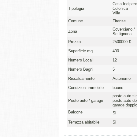
Casa Indipen
Tipologia
Colonica
Villa
Comune
Firenze
Coverciano /
Zona
Settignano
Prezzo
2500000 €
Superficie mq.
400
Numero Locali
12
Numero Bagni
5
Riscaldamento
Autonomo
Condizioni immobile
buono
posto auto si
Posto auto / garage
posto auto do
garage doppi
Balcone
Si
Terrazza abitabile
Si