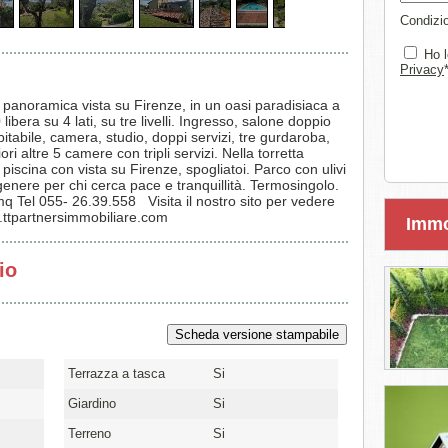
Condizio
Ho l
Privacy
n panoramica vista su Firenze, in un oasi paradisiaca a
libera su 4 lati, su tre livelli. Ingresso, salone doppio
tabile, camera, studio, doppi servizi, tre gurdaroba,
ori altre 5 camere con tripli servizi. Nella torretta
piscina con vista su Firenze, spogliatoi. Parco con ulivi
enere per chi cerca pace e tranquillità. Termosingolo.
 Tel 055- 26.39.558 Visita il nostro sito per vedere
w.ttpartnersimmobiliare.com
Immob
io
Terrazza a tasca
Si
Giardino
Si
Terreno
Si