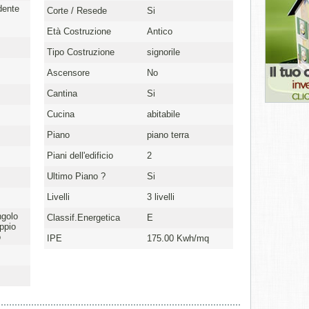
dente
Corte / Resede
Si
Età Costruzione
Antico
Tipo Costruzione
signorile
Ascensore
No
Cantina
Si
Cucina
abitabile
Piano
piano terra
Piani dell'edificio
2
Ultimo Piano ?
Si
Livelli
3 livelli
ngolo
Classif.Energetica
E
ppio
o
IPE
175.00 Kwh/mq