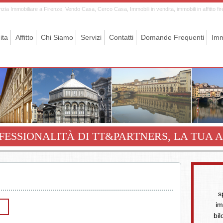
zia Immobiliare a Firenze, Vendo Casa, Cerco Casa, Immobili in vendita, immobili in affitto fi
ita
Affitto
Chi Siamo
Servizi
Contatti
Domande Frequenti
Imm
FESSIONALITÀ DI TT&PARTNERS, LA TUA A
s
im
bil