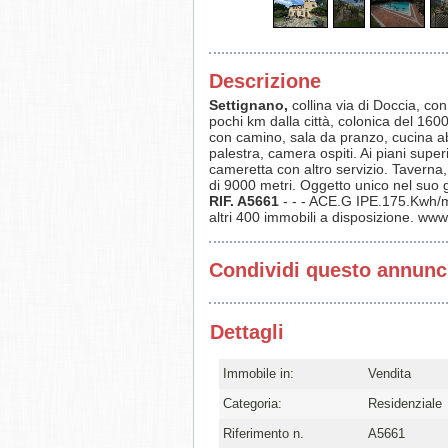
Descrizione
Settignano,
collina via di Doccia, co
pochi km dalla città, colonica del 1600 
con camino, sala da pranzo, cucina abi
palestra, camera ospiti. Ai piani superi
cameretta con altro servizio. Taverna, 
di 9000 metri. Oggetto unico nel suo g
RIF. A5661
- - - ACE.G IPE.175.Kwh/mq
altri 400 immobili a disposizione. ww
Condividi questo annunc
Dettagli
Immobile in:
Vendita
Categoria:
Residenziale
Riferimento n.
A5661