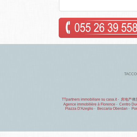
TACCOGN
TTpartners immobiliare su casa.it
-
房地产佛
Agence immobilière à Florence
-
Centro Duo
Piazza D'Azeglio
-
Beccaria Oberdan
-
Por